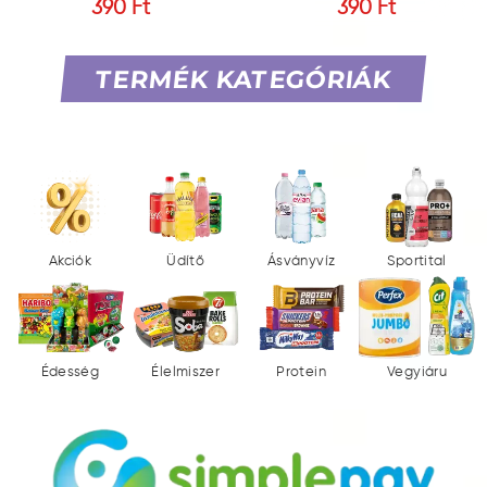
390 Ft
390 Ft
TERMÉK KATEGÓRIÁK
Akciók
Üdítő
Ásványvíz
Sportital
Édesség
Élelmiszer
Protein
Vegyiáru