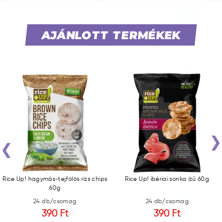
AJÁNLOTT TERMÉKEK
‹
Rice Up! hagymás-tejfölös rizs chips
Rice Up! ibériai sonka ízű 60g
60g
24 db/csomag
24 db/csomag
390 Ft
390 Ft