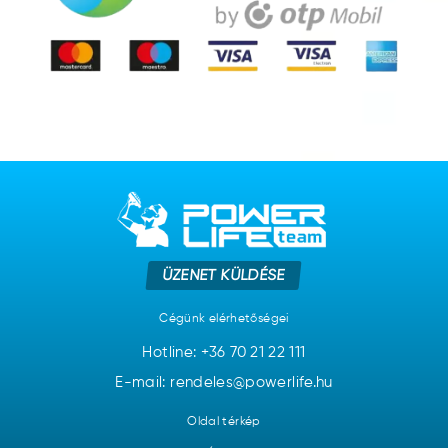
ÜZENET KÜLDÉSE
Cégünk elérhetőségei
Hotline:
+36 70 21 22 111
E-mail: rendeles@powerlife.hu
Oldal térkép