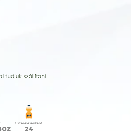
 tudjuk szállítani
:
Kiszerelésenként:
BOZ
24