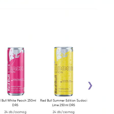
›
 Bull White Peach 250ml
Red Bull Summer Edition Sudaci
Burn 0,25l 
DRS
Lime 250ml DRS
24 db/csomag
24 db/csomag
12 db/c