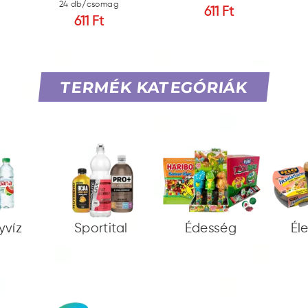
24 db/csomag
611 Ft
611 Ft
TERMÉK KATEGÓRIÁK
yvíz
Sportital
Édesség
Él