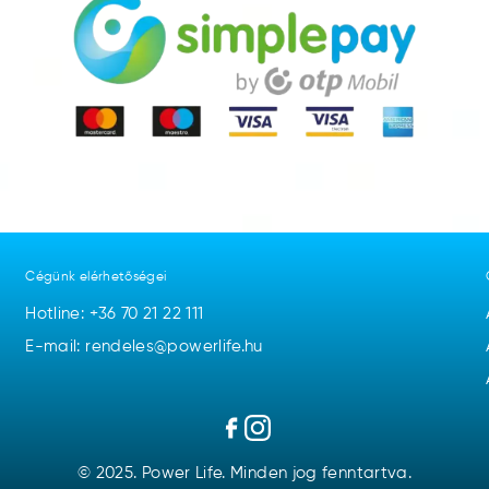
Cégünk elérhetőségei
Hotline:
+36 70 21 22 111
E-mail: rendeles@powerlife.hu
© 2025. Power Life. Minden jog fenntartva.