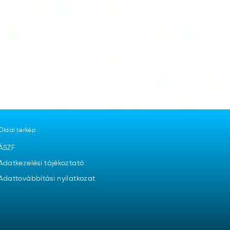
Oldal térkép
ÁSZF
Adatkezelési tájékoztató
Adattovábbítási nyilatkozat