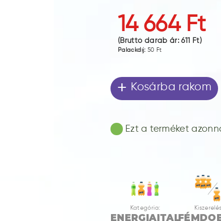
14 664 Ft
(Bruttó darab ár:
611 Ft
)
Palackdíj:
50 Ft
+
Kosárba rakom
Ezt a terméket azonnal
Kategória:
Kiszerelés
ENERGIAITAL
FÉMDO