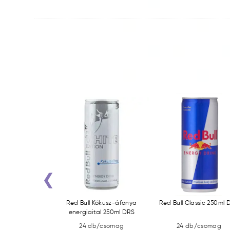
‹
5l Guava DRS
Red Bull Kókusz-áfonya
Red Bull Classic 250ml 
energiaital 250ml DRS
b/csomag
24 db/csomag
24 db/csomag