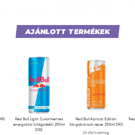
AJÁNLOTT TERMÉKEK
DRS
Red Bull Light Cukormentes
Red Bull Apricot Edition
Red
energiaital (világoskék) 250ml
Sárgabarack-eper 250ml DRS
DRS
24 db/csomag