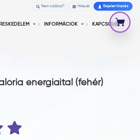
Nem találod?
Hírlevél
Bejelentkezés
RESKEDELEM
INFORMÁCIÓK
KAPCSOLAT
lória energiaital (fehér)