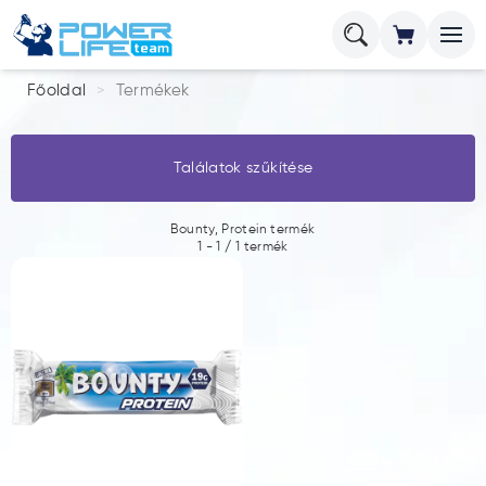
Főoldal
Termékek
Találatok szűkítése
Bounty, Protein termék
1
-
1
/
1
termék