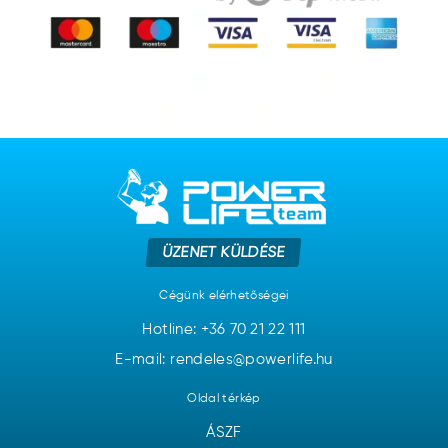
ÜZENET KÜLDÉSE
Cégünk elérhetőségei
Hotline:
+36 70 21 22 111
E-mail: rendeles@powerlife.hu
Oldal térkép
ÁSZF