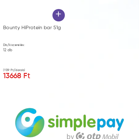
+
Bounty HiProtein bar 51g
Db/kiszerelés:
12
db
(
1139
Ft/darab)
13668
Ft