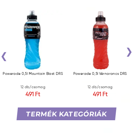
‹
Powerade 0,5l Mountain Blast DRS
Powerade 0,5l Vérnarancs DRS
12 db/csomag
12 db/csomag
491 Ft
491 Ft
TERMÉK KATEGÓRIÁK