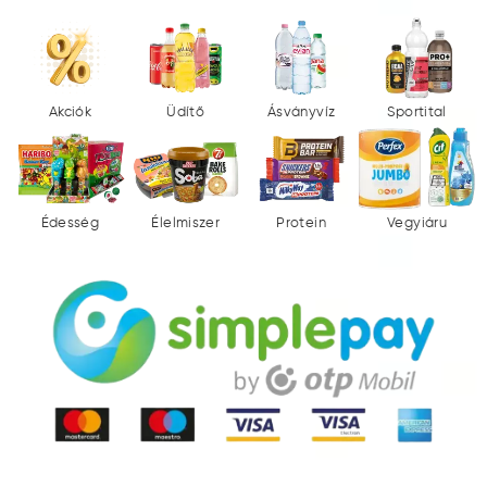
Akciók
Üdítő
Ásványvíz
Sportital
Édesség
Élelmiszer
Protein
Vegyiáru