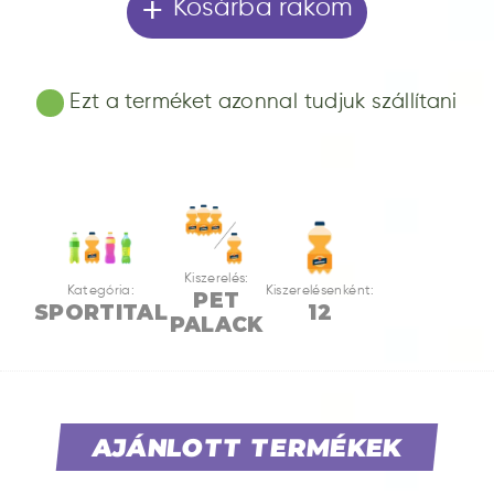
+
Kosárba rakom
Ezt a terméket azonnal tudjuk szállítani
Kiszerelés:
Kategória:
Kiszerelésenként:
PET
SPORTITAL
12
PALACK
AJÁNLOTT TERMÉKEK