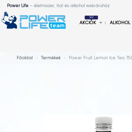
Power Life
– élelmiszer, ital és alkohol webáruház
ÚJ
AKCIÓK
ALKOHOL
Főoldal
Termékek
Power Fruit Lemon Ice Tea 7