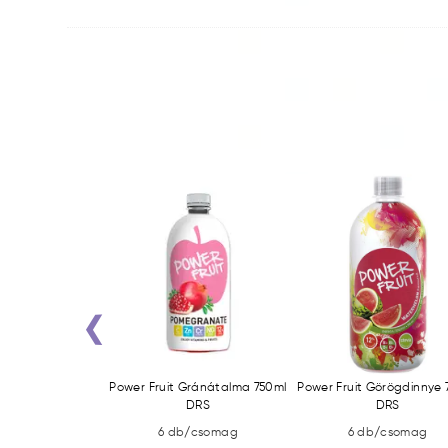
‹
Mangó 750ml DRS
Power Fruit Gránátalma 750ml
Power Fruit Görögdinnye 
DRS
DRS
/csomag
6 db/csomag
6 db/csomag