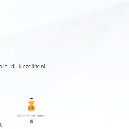
 tudjuk szállítani
Kiszerelésenként:
6
K