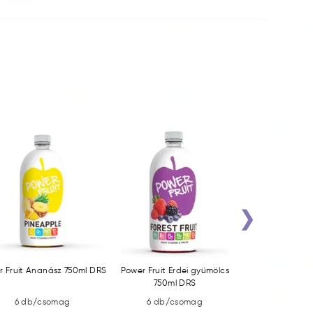
›
r Fruit Ananász 750ml DRS
Power Fruit Erdei gyümölcs
Power Fruit Ma
750ml DRS
6 db/csomag
6 db/csomag
6 db/c