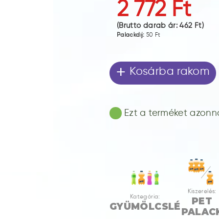
2 772 Ft
(Bruttó darab ár:
462 Ft
)
Palackdíj:
50 Ft
+
Kosárba rakom
Ezt a terméket azonnal
Kiszerelés:
Kategória:
PET
GYÜMÖLCSLÉ
PALAC