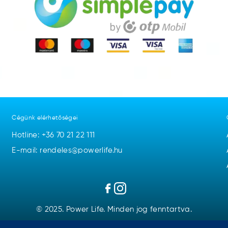
Cégünk elérhetőségei
Hotline:
+36 70 21 22 111
E-mail: rendeles@powerlife.hu
© 2025. Power Life. Minden jog fenntartva.