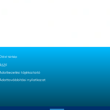
Oldal térkép
ÁSZF
Adatkezelési tájékoztató
Adattovábbítási nyilatkozat