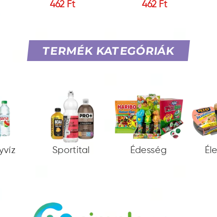
462 Ft
462 Ft
TERMÉK KATEGÓRIÁK
yvíz
Sportital
Édesség
Él