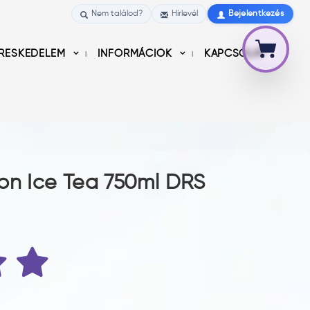
Nem találod?
Hírlevél
Bejelentkezés
RESKEDELEM
INFORMÁCIÓK
KAPCSOLAT
on Ice Tea 750ml DRS