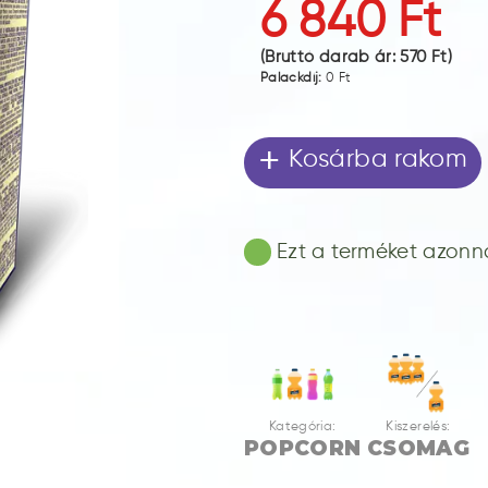
6 840 Ft
(Bruttó darab ár:
570 Ft
)
Palackdíj:
0 Ft
+
Kosárba rakom
Ezt a terméket azonnal
Kategória:
Kiszerelés:
POPCORN
CSOMAG