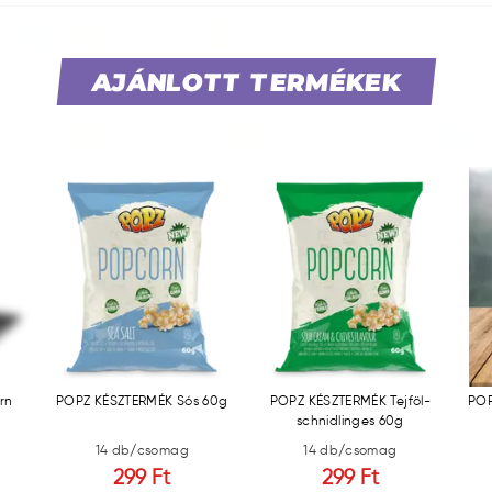
AJÁNLOTT TERMÉKEK
rn
POPZ KÉSZTERMÉK Sós 60g
POPZ KÉSZTERMÉK Tejföl-
POP
schnidlinges 60g
14 db/csomag
14 db/csomag
299 Ft
299 Ft