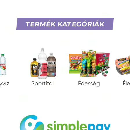
TERMÉK KATEGÓRIÁK
yvíz
Sportital
Édesség
Él