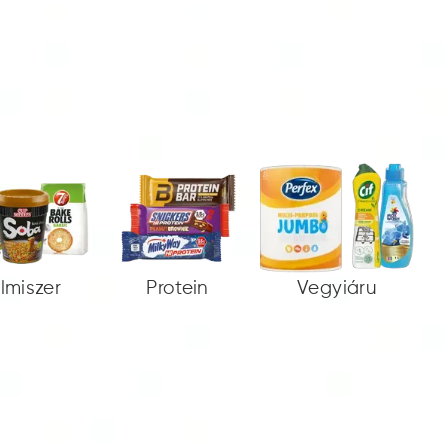
elmiszer
Protein
Vegyiáru