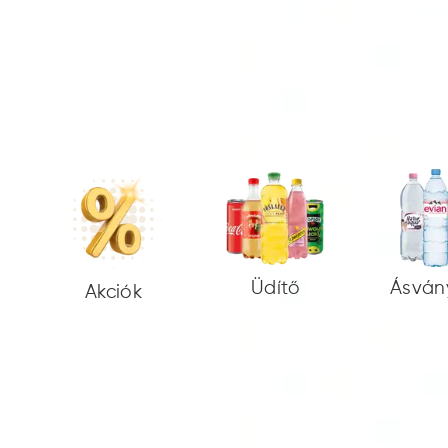
Üdítő
Ásván
Akciók