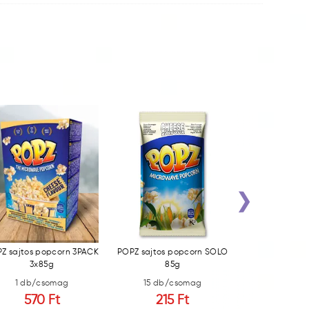
›
Z sajtos popcorn 3PACK
POPZ sajtos popcorn SOLO
POPZ sós pop
3x85g
85g
3x9
1 db/csomag
15 db/csomag
1 db/c
570 Ft
215 Ft
570