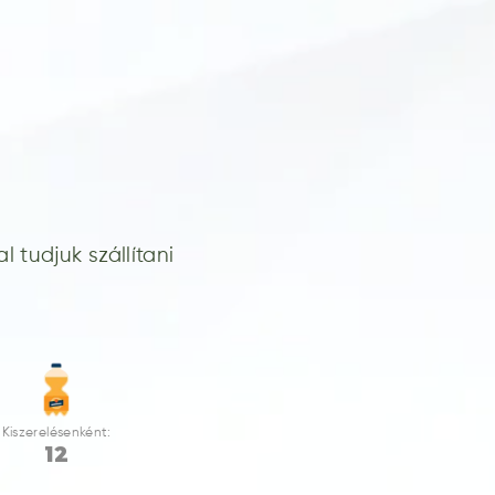
 tudjuk szállítani
Kiszerelésenként:
12