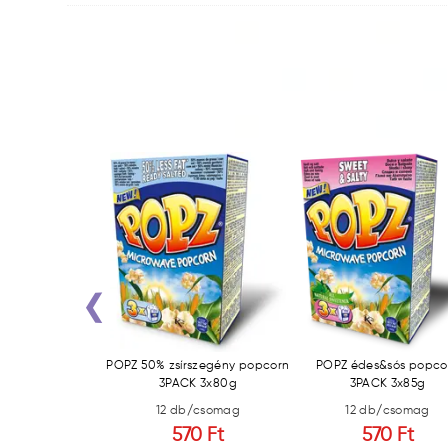
‹
popcorn 3PACK
POPZ 50% zsírszegény popcorn
POPZ édes&sós popco
x90g
3PACK 3x80g
3PACK 3x85g
/csomag
12 db/csomag
12 db/csomag
0 Ft
570 Ft
570 Ft