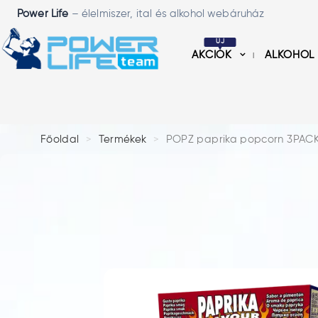
Power Life
– élelmiszer, ital és alkohol webáruház
ÚJ
AKCIÓK
ALKOHOL
Főoldal
Termékek
POPZ paprika popcorn 3PAC