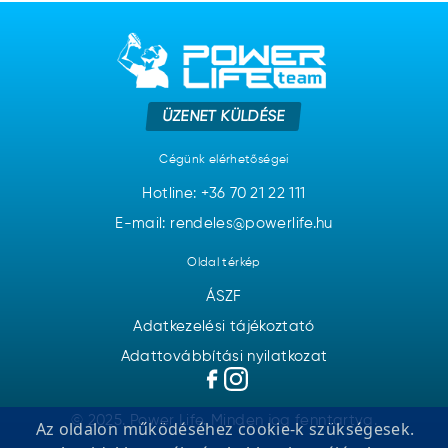
ÜZENET KÜLDÉSE
Cégünk elérhetőségei
Hotline:
+36 70 21 22 111
E-mail: rendeles@powerlife.hu
Oldal térkép
ÁSZF
Adatkezelési tájékoztató
Adattovábbítási nyilatkozat
© 2025. Power Life. Minden jog fenntartva.
Az oldalon működéséhez cookie-k szükségesek.