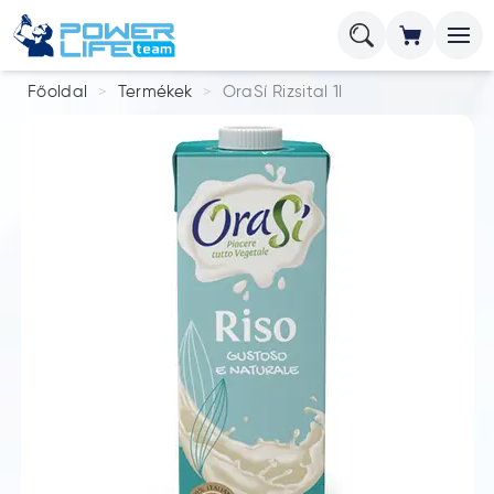
Főoldal
Termékek
OraSí Rizsital 1l