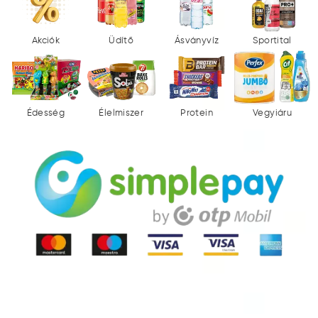
Akciók
Üdítő
Ásványvíz
Sportital
Édesség
Élelmiszer
Protein
Vegyiáru