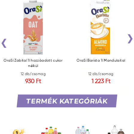
‹
OraSí Zabital 1l hozzáadott cukor
OraSí Barista 1l Mandulaital
nélkül
12 db/csomag
12 db/csomag
930 Ft
1 223 Ft
TERMÉK KATEGÓRIÁK