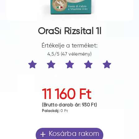
OraSí Rizsital 1l
Értékelje a terméket:
4,5/5 (47 vélemény)
11 160 Ft
(Bruttó darab ár:
930 Ft
)
Palackdíj:
0 Ft
+
Kosárba rakom