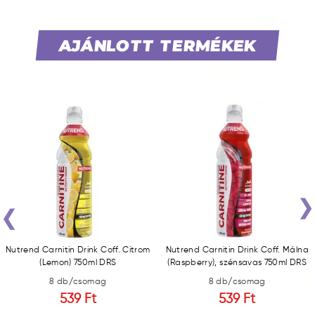
AJÁNLOTT TERMÉKEK
‹
Nutrend Carnitin Drink Coff. Citrom
Nutrend Carnitin Drink Coff. Málna
(Lemon) 750ml DRS
(Raspberry), szénsavas 750ml DRS
8 db/csomag
8 db/csomag
539 Ft
539 Ft