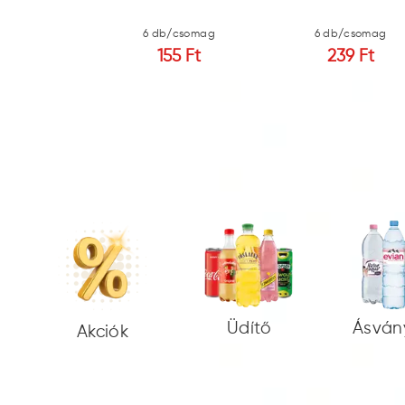
b/csomag
6 db/csomag
6 db/csomag
55 Ft
155 Ft
239 Ft
Üdítő
Ásván
Akciók