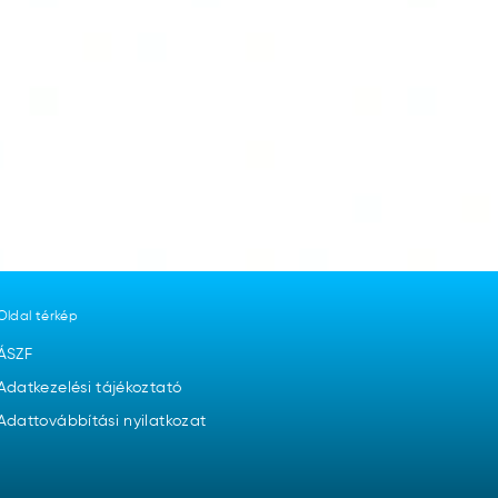
Oldal térkép
ÁSZF
Adatkezelési tájékoztató
Adattovábbítási nyilatkozat