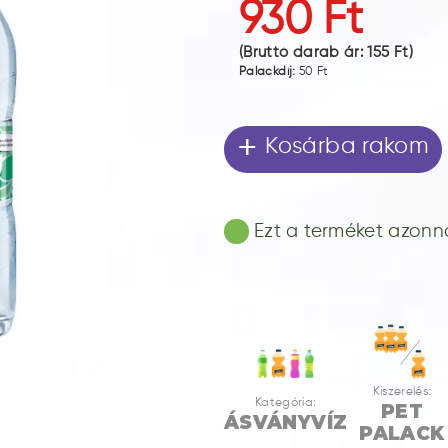
930 Ft
(Bruttó darab ár:
155 Ft
)
Palackdíj:
50 Ft
+
Kosárba rakom
Ezt a terméket azonnal
Kiszerelés:
Kategória:
PET
ÁSVÁNYVÍZ
PALACK