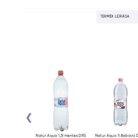
TERMÉK LEÍRÁSA
‹
0,5l enyhe DRS
Natur Aqua 1,5l mentes DRS
Natur Aqua 1l Babavíz 