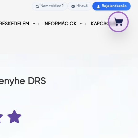
Nem találod?
Hírlevél
Bejelentkezés
RESKEDELEM
INFORMÁCIÓK
KAPCSOLAT
 enyhe DRS