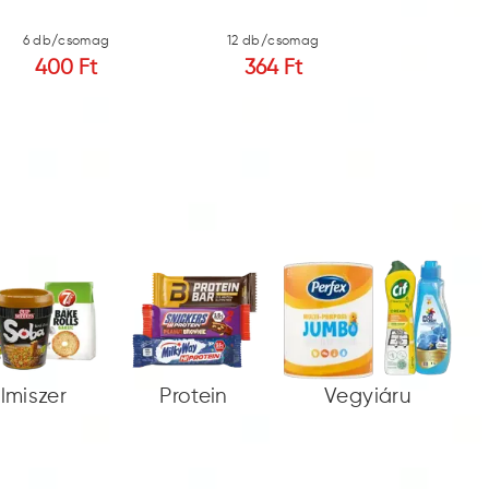
6 db/csomag
12 db/csomag
12 db/c
400 Ft
364 Ft
155 
elmiszer
Protein
Vegyiáru