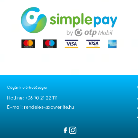
Cégünk elérhetőségei
Hotline:
+36 70 21 22 111
E-mail: rendeles@powerlife.hu