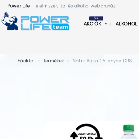
Power Life
– élelmiszer, ital és alkohol webáruház
ÚJ
AKCIÓK
ALKOHOL
Főoldal
Termékek
Natur Aqua 1,5l enyhe DRS