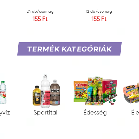
24 db/csomag
12 db/csomag
155 Ft
155 Ft
TERMÉK KATEGÓRIÁK
yvíz
Sportital
Édesség
Él