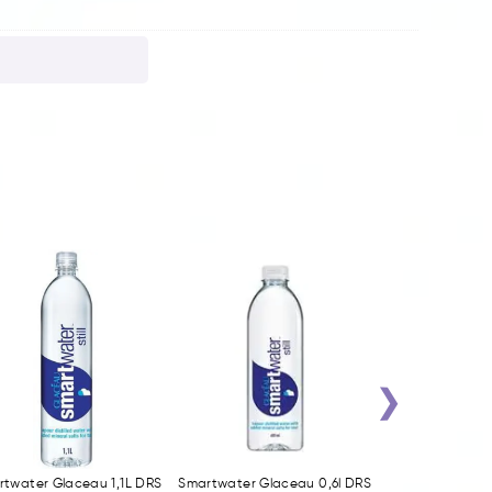
›
twater Glaceau 1,1L DRS
Smartwater Glaceau 0,6l DRS
Natur Aqua 0,