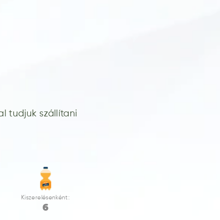
 tudjuk szállítani
Kiszerelésenként:
6