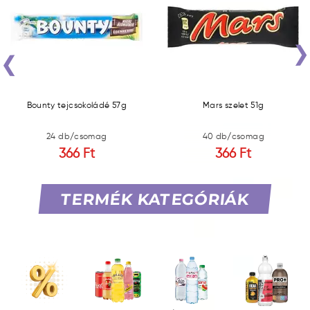
‹
Bounty tejcsokoládé 57g
Mars szelet 51g
24 db/csomag
40 db/csomag
366 Ft
366 Ft
TERMÉK KATEGÓRIÁK