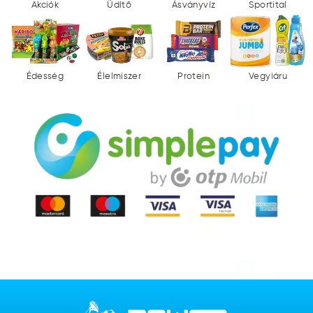
Akciók
Üdítő
Ásványvíz
Sportital
Édesség
Élelmiszer
Protein
Vegyiáru