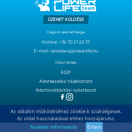
ÜZENET KÜLDÉSE
Cégünk elérhetőségei
Hotline:
+36 70 21 22 111
E-mail: rendeles@powerlife.hu
Oldal térkép
ÁSZF
Adatkezelési tájékoztató
Adattovábbítási nyilatkozat
© 2025. Power Life. Minden jog fenntartva.
Az oldalon működéséhez cookie-k szükségesek.
Az oldal használatával ehhez hozzájárulsz.
További információ
Értem