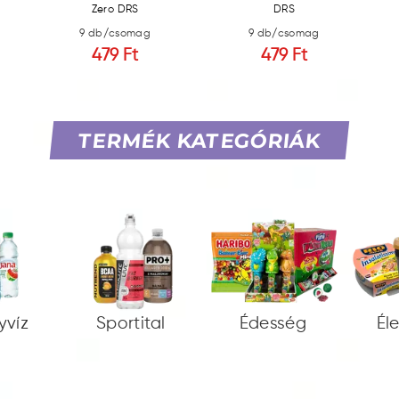
Zero DRS
DRS
9 db/csomag
9 db/csomag
479 Ft
479 Ft
TERMÉK KATEGÓRIÁK
yvíz
Sportital
Édesség
Él