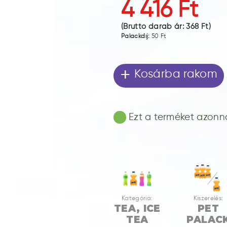
4 416 Ft
(Bruttó darab ár:
368 Ft
)
Palackdíj:
50 Ft
+
Kosárba rakom
Ezt a terméket azonnal
Kategória:
Kiszerelés:
TEA, ICE
PET
TEA
PALAC