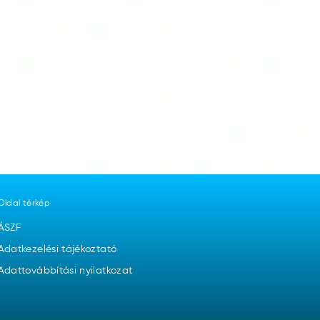
Oldal térkép
ÁSZF
Adatkezelési tájékoztató
Adattovábbítási nyilatkozat