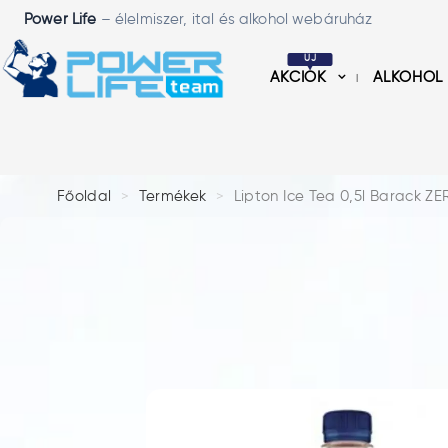
Power Life
– élelmiszer, ital és alkohol webáruház
ÚJ
AKCIÓK
ALKOHOL
Főoldal
Termékek
Lipton Ice Tea 0,5l Barack Z