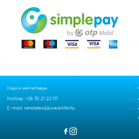
Cégünk elérhetőségei
Hotline:
+36 70 21 22 111
E-mail: rendeles@powerlife.hu