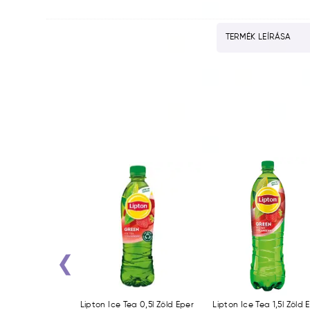
TERMÉK LEÍRÁSA
‹
ea 1,5l Zöld DRS
Lipton Ice Tea 0,5l Zöld Eper
Lipton Ice Tea 1,5l Zöld 