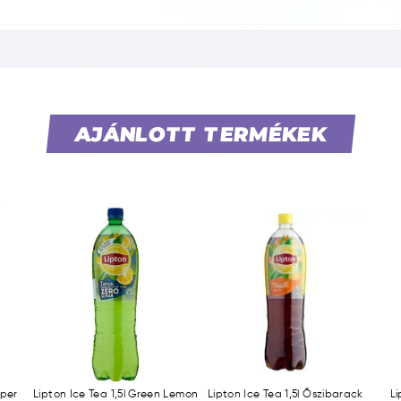
AJÁNLOTT TERMÉKEK
Eper
Lipton Ice Tea 1,5l Green Lemon
Lipton Ice Tea 1,5l Őszibarack
Li