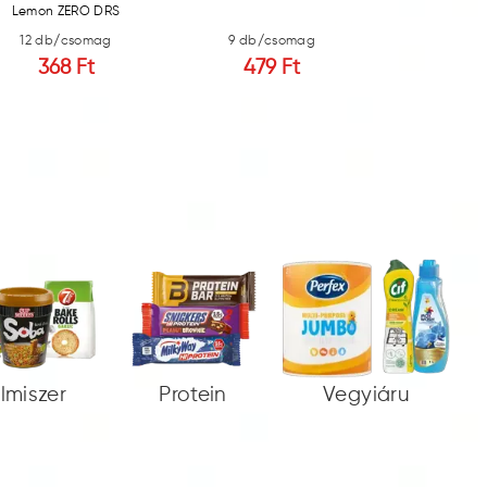
Lemon ZERO DRS
12 db/csomag
9 db/csomag
9 db/c
368 Ft
479 Ft
479
elmiszer
Protein
Vegyiáru