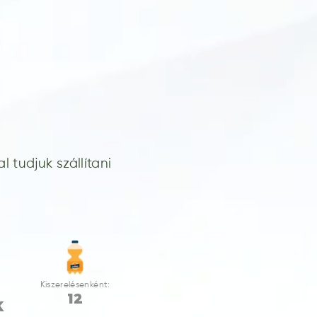
 tudjuk szállítani
Kiszerelésenként:
12
K