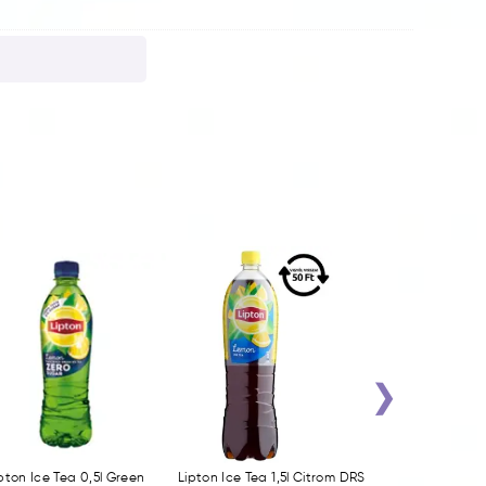
›
pton Ice Tea 0,5l Green
Lipton Ice Tea 1,5l Citrom DRS
Lipton Ice Tea 