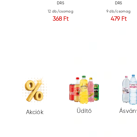
DRS
DRS
/csomag
12 db/csomag
9 db/csomag
9 Ft
368 Ft
479 Ft
Üdítő
Ásván
Akciók