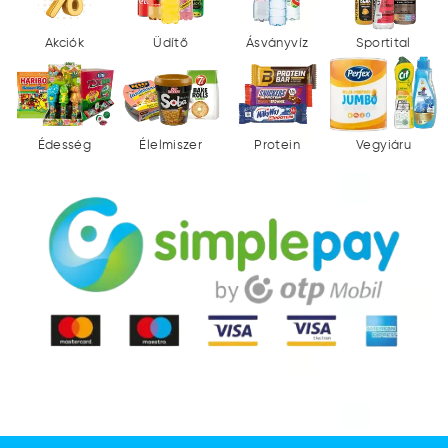
Akciók
Üdítő
Ásványvíz
Sportital
Édesség
Élelmiszer
Protein
Vegyiáru