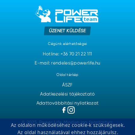
ÜZENET KÜLDÉSE
Cégünk elérhetőségei
Hotline:
+36 70 21 22 111
E-mail: rendeles@powerlife.hu
Oldal térkép
ÁSZF
Adatkezelési tájékoztató
Adattovábbítási nyilatkozat
© 2025. Power Life. Minden jog fenntartva.
Az oldalon működéséhez cookie-k szükségesek.
Az oldal használatával ehhez hozzájárulsz.