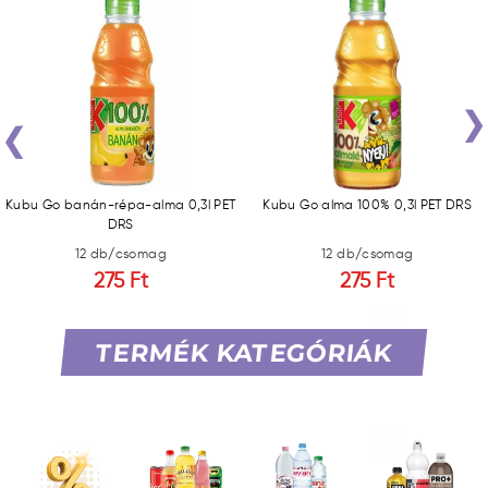
‹
Kubu Go banán-répa-alma 0,3l PET
Kubu Go alma 100% 0,3l PET DRS
DRS
12 db/csomag
12 db/csomag
275 Ft
275 Ft
TERMÉK KATEGÓRIÁK