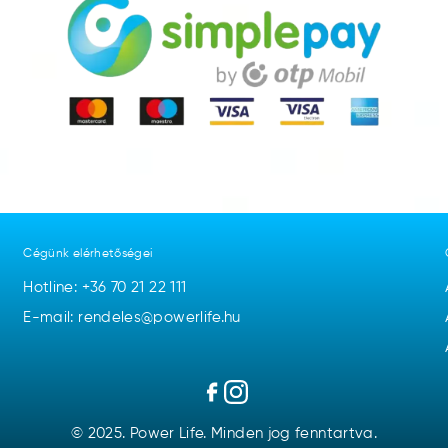
Cégünk elérhetőségei
Hotline:
+36 70 21 22 111
E-mail: rendeles@powerlife.hu
© 2025. Power Life. Minden jog fenntartva.