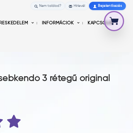
Nem találod?
Hírlevél
Bejelentkezés
RESKEDELEM
INFORMÁCIÓK
KAPCSOLAT
zsebkendő 3 rétegű original