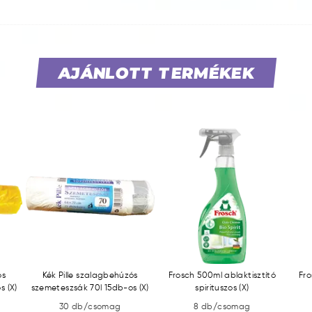
AJÁNLOTT TERMÉKEK
ós
Kék Pille szalagbehúzós
Frosch 500ml ablaktisztító
Fro
s (X)
szemeteszsák 70l 15db-os (X)
spirituszos (X)
30 db/csomag
8 db/csomag