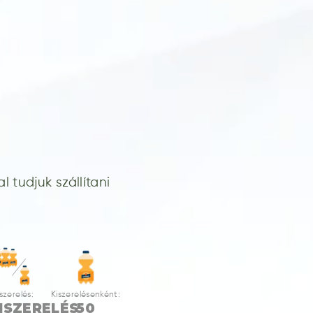
 tudjuk szállítani
szerelés:
Kiszerelésenként:
ISZERELÉS
50