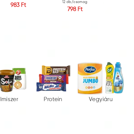
12 db/csomag
983 Ft
798
798 Ft
elmiszer
Protein
Vegyiáru