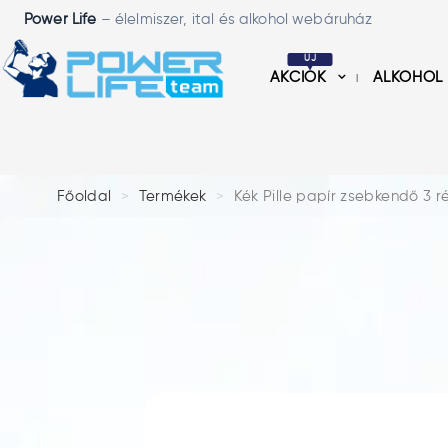
Power Life
– élelmiszer, ital és alkohol webáruház
ÚJ
AKCIÓK
ALKOHOL
Főoldal
Termékek
Kék Pille papír zsebkendő 3 r