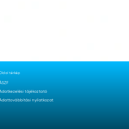
Oldal térkép
ÁSZF
Adatkezelési tájékoztató
Adattovábbítási nyilatkozat