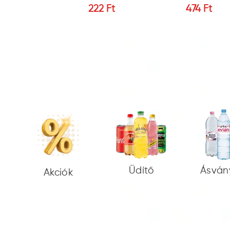
8 Ft
222 Ft
474 Ft
Üdítő
Ásván
Akciók