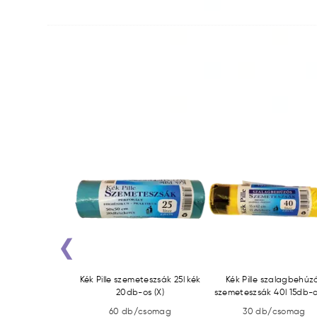
‹
0ml Univerzális
Kék Pille szemeteszsák 25l kék
Kék Pille szalagbehúz
tó Citromfű (X)
20db-os (X)
szemeteszsák 40l 15db-o
b/csomag
60 db/csomag
30 db/csomag