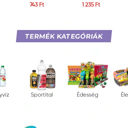
743 Ft
1 235 Ft
TERMÉK KATEGÓRIÁK
yvíz
Sportital
Édesség
Él