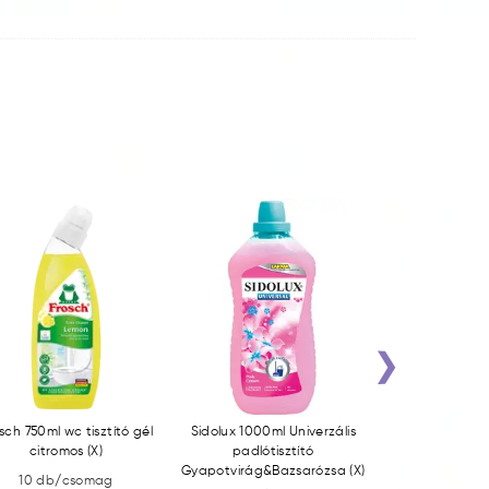
›
sch 750ml wc tisztító gél
Sidolux 1000ml Univerzális
Sidolux 1000ml
citromos (X)
padlótisztító
padlótisztító 
Gyapotvirág&Bazsarózsa (X)
10 db/csomag
12 db/c