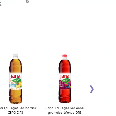
6
K
›
a 1,5l Jeges Tea barack
Jana 1,5l Jeges Tea erdei
Amigo szívósz
ZERO DRS
gyümölcs-áfonya DRS
barack 