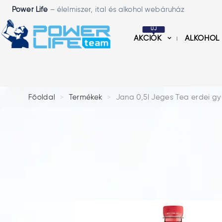
Power Life
– élelmiszer, ital és alkohol webáruház
ÚJ
AKCIÓK
ALKOHOL
Főoldal
Termékek
Jana 0,5l Jeges Tea erdei 