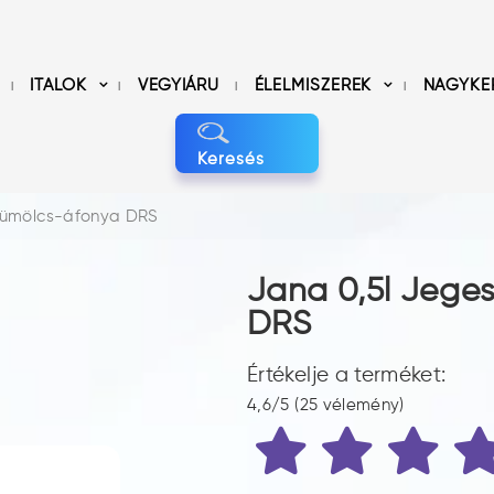
ITALOK
VEGYIÁRU
ÉLELMISZEREK
NAGYKE
Keresés
gyümölcs-áfonya DRS
Jana 0,5l Jege
DRS
Értékelje a terméket:
4,6/5 (25 vélemény)