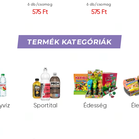
6 db/csomag
6 db/csomag
575 Ft
575 Ft
TERMÉK KATEGÓRIÁK
yvíz
Sportital
Édesség
Él