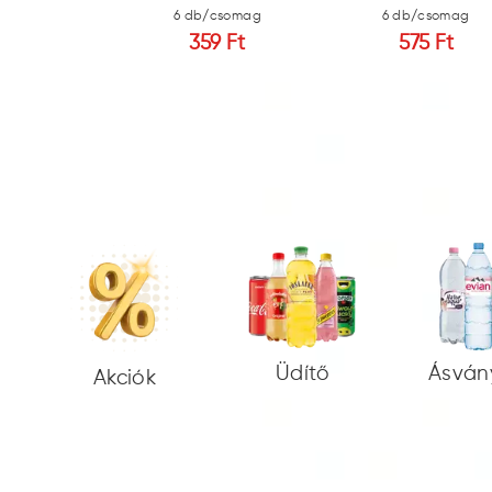
b/csomag
6 db/csomag
6 db/csomag
0 Ft
359 Ft
575 Ft
Üdítő
Ásván
Akciók