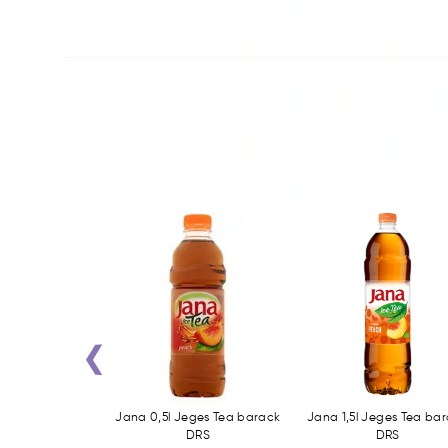
‹
szálas ice-tea
Jana 0,5l Jeges Tea barack
Jana 1,5l Jeges Tea ba
ck 200ml
DRS
DRS