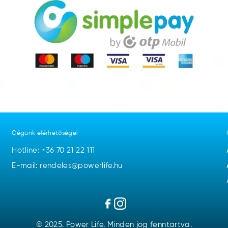
Cégünk elérhetőségei
Hotline:
+36 70 21 22 111
E-mail: rendeles@powerlife.hu
© 2025. Power Life. Minden jog fenntartva.