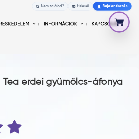
Nem találod?
Hírlevél
Bejelentkezés
RESKEDELEM
INFORMÁCIÓK
KAPCSOLAT
s Tea erdei gyümölcs-áfonya