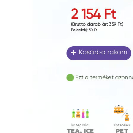
2 154 Ft
(Bruttó darab ár:
359 Ft
)
Palackdíj:
50 Ft
+
Kosárba rakom
Ezt a terméket azonnal
Kategória:
Kiszerelés:
TEA, ICE
PET