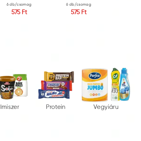
6 db/csomag
6 db/csomag
16 db/c
575 Ft
575 Ft
210
elmiszer
Protein
Vegyiáru