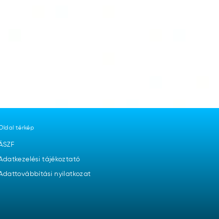
Oldal térkép
ÁSZF
Adatkezelési tájékoztató
Adattovábbítási nyilatkozat