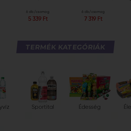
6 db/csomag
6 db/csomag
5 339 Ft
7 319 Ft
TERMÉK KATEGÓRIÁK
yvíz
Sportital
Édesség
Él