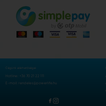
Cégünk elérhetőségei
Hotline:
+36 70 21 22 111
E-mail: rendeles@powerlife.hu