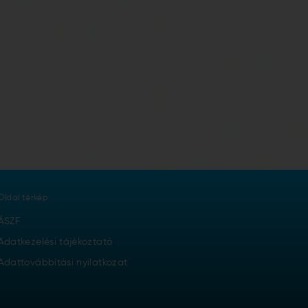
Oldal térkép
ÁSZF
Adatkezelési tájékoztató
Adattovábbítási nyilatkozat