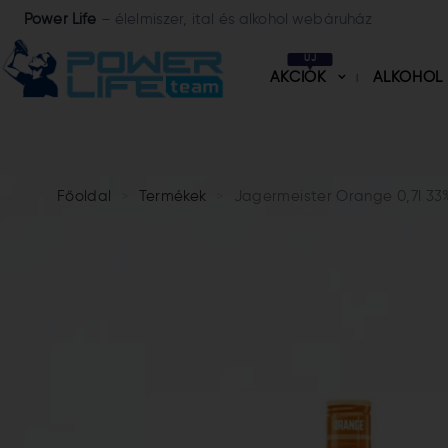
Power Life
– élelmiszer, ital és alkohol webáruház
ÚJ
AKCIÓK
ALKOHOL
Főoldal
Termékek
Jagermeister Orange 0,7l 3