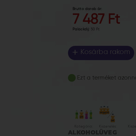
Bruttó darab ár:
7 487 Ft
Palackdíj:
50 Ft
+
Kosárba rakom
Ezt a terméket azonnal
Kategória:
Kiszerelés:
Kisz
ALKOHOL
ÜVEG