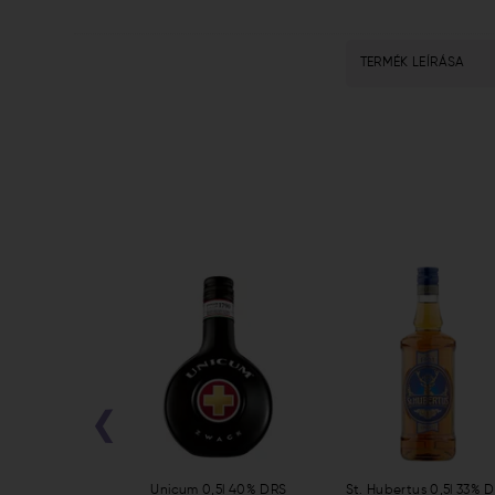
TERMÉK LEÍRÁSA
‹
r 0,7l 35% DRS
Unicum 0,5l 40% DRS
St. Hubertus 0,5l 33% 