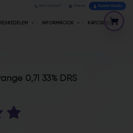
Nem találod?
Hírlevél
Bejelentkezés
RESKEDELEM
INFORMÁCIÓK
KAPCSOLAT
range 0,7l 33% DRS