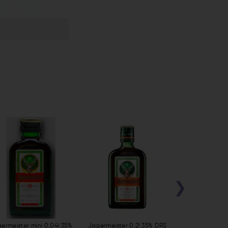
›
ermeister mini 0,04l 35%
Jagermeister 0,2l 35% DRS
Jagermeister 