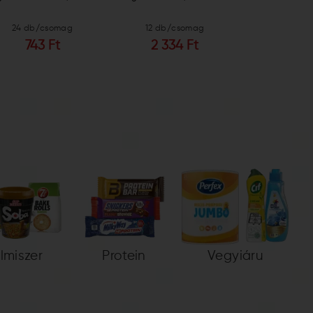
24 db/csomag
12 db/csomag
6 db/c
743 Ft
2 334 Ft
6 89
elmiszer
Protein
Vegyiáru