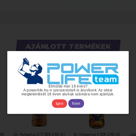
AJÁNLOTT TERMÉKEK
Elmúltál már 18 éves?
A powerlife.hu-n szeszesistalt is árusítunk. Az oldal
megtekintését 18 éven aluliak számára nem ajánljuk.
Igen
Nem
DRS
St. Hubertus 0,7l 33% DRS (X)
St. Hubertus 1l 33% DRS (X)
Jag