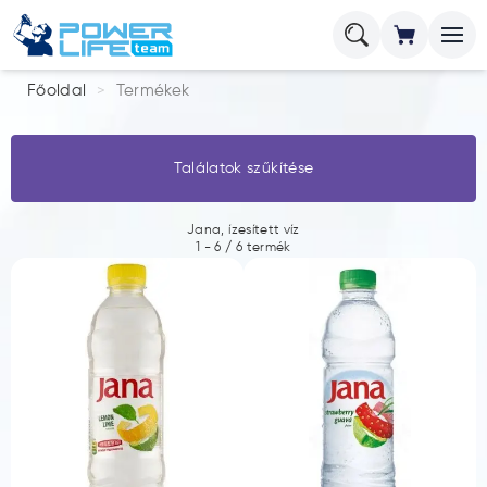
Főoldal
Termékek
Találatok szűkítése
Jana, ízesített víz
1
-
6
/
6
termék