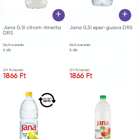
+
+
Jana 0,5l citrom-limetta
Jana 0,5l eper-guava DRS
DRS
Db/kiszerelés:
Db/kiszerelés:
6
db
6
db
(
311
Ft/darab)
(
311
Ft/darab)
1866
Ft
1866
Ft