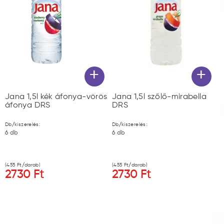
+
+
Jana 1,5l kék áfonya-vörös
Jana 1,5l szőlő-mirabella
áfonya DRS
DRS
Db/kiszerelés:
Db/kiszerelés:
6
db
6
db
(
455
Ft/darab)
(
455
Ft/darab)
2730
Ft
2730
Ft