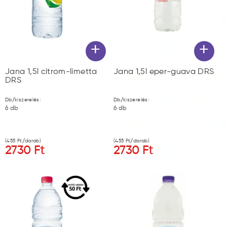
+
+
Jana 1,5l citrom-limetta
Jana 1,5l eper-guava DRS
DRS
Db/kiszerelés:
Db/kiszerelés:
6
db
6
db
(
455
Ft/darab)
(
455
Ft/darab)
2730
Ft
2730
Ft