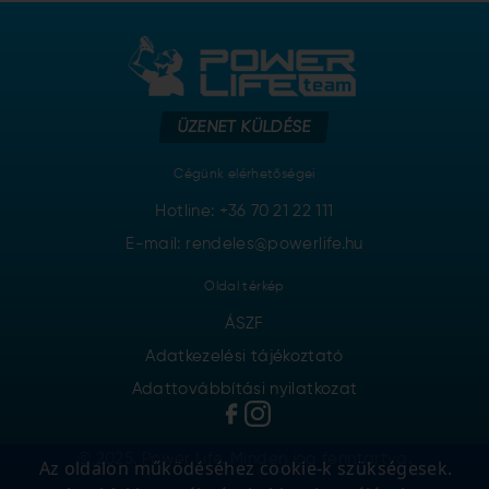
ÜZENET KÜLDÉSE
Cégünk elérhetőségei
Hotline:
+36 70 21 22 111
E-mail: rendeles@powerlife.hu
Oldal térkép
ÁSZF
Adatkezelési tájékoztató
Adattovábbítási nyilatkozat
© 2025. Power Life. Minden jog fenntartva.
Az oldalon működéséhez cookie-k szükségesek.