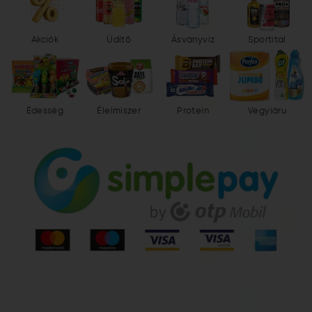
Akciók
Üdítő
Ásványvíz
Sportital
Édesség
Élelmiszer
Protein
Vegyiáru