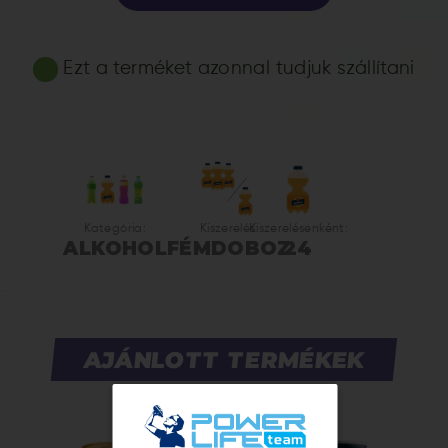
Ezt a terméket azonnal tudjuk szállítani
Kategória:
Kiszerelés:
Kiszerelésenként:
ALKOHOL
FÉMDOBOZ
24
AJÁNLOTT TERMÉKEK