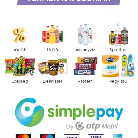
Akciók
Üdítő
Ásványvíz
Sportital
Édesség
Élelmiszer
Protein
Vegyiáru