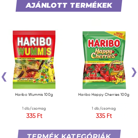
AJÁNLOTT TERMÉKEK
‹
Haribo Wummis 100g
Haribo Happy Cherries 100g
1 db/csomag
1 db/csomag
335 Ft
335 Ft
TERMÉK KATEGÓRIÁK