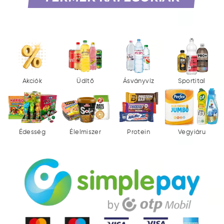
Akciók
Üdítő
Ásványvíz
Sportital
Édesség
Élelmiszer
Protein
Vegyiáru