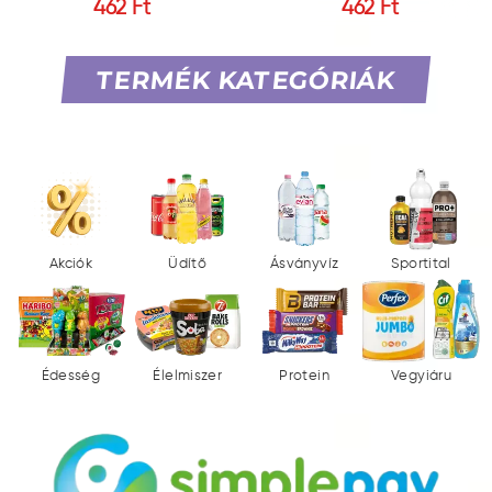
462 Ft
462 Ft
TERMÉK KATEGÓRIÁK
Akciók
Üdítő
Ásványvíz
Sportital
Édesség
Élelmiszer
Protein
Vegyiáru