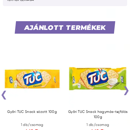
AJÁNLOTT TERMÉKEK
‹
Győri TUC Snack sózott 100g
Győri TUC Snack hagymás-tejfölös
100g
1 db/csomag
1 db/csomag