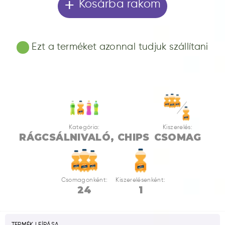
+
Kosárba rakom
Ezt a terméket azonnal tudjuk szállítani
Kategória:
Kiszerelés:
RÁGCSÁLNIVALÓ, CHIPS
CSOMAG
Csomagonként:
Kiszerelésenként:
24
1
TERMÉK LEÍRÁSA