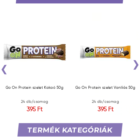
‹
Go On Protein szelet Kakaó 50g
Go On Protein szelet Vaníliás 50g
24 db/csomag
24 db/csomag
395 Ft
395 Ft
TERMÉK KATEGÓRIÁK