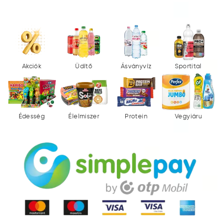
Akciók
Üdítő
Ásványvíz
Sportital
Édesség
Élelmiszer
Protein
Vegyiáru