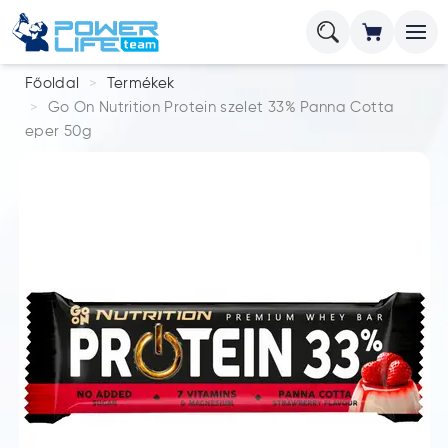
Főoldal
Termékek
Go On Nutrition Protein szelet 33% Panna Cotta
eper 50g