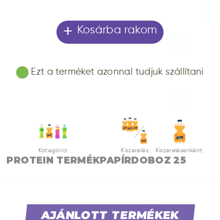
+
Kosárba rakom
Ezt a terméket azonnal tudjuk szállítani
Kategória:
Kiszerelés:
Kiszerelésenként:
PROTEIN TERMÉK
PAPÍRDOBOZ
25
AJÁNLOTT TERMÉKEK