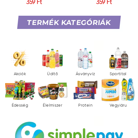
359 Ft
359 Ft
TERMÉK KATEGÓRIÁK
Akciók
Üdítő
Ásványvíz
Sportital
Édesség
Élelmiszer
Protein
Vegyiáru