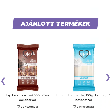
AJÁNLOTT TERMÉKEK
‹
FlapJack zabszelet 100g Csoki
FlapJack zabszelet 100g Joghurt ízű
darabokkal
bevonattal
15 db/csomag
15 db/csomag