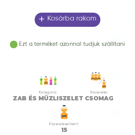
+
Kosárba rakom
Ezt a terméket azonnal tudjuk szállítani
Kategória:
Kiszerelés:
ZAB ÉS MÜZLISZELET
CSOMAG
Kiszerelésenként:
15