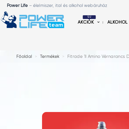
Power Life
– élelmiszer, ital és alkohol webáruház
ÚJ
AKCIÓK
ALKOHOL
Főoldal
Termékek
Fitrade 1l Amino Vérnarancs 