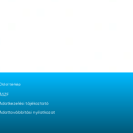
Oldal térkép
ÁSZF
Adatkezelési tájékoztató
Adattovábbítási nyilatkozat