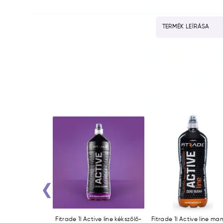
TERMÉK LEÍRÁSA
‹
llagen Málna DRS
Fitrade 1l Active line kékszőlő-
Fitrade 1l Active line m