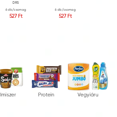
DRS
6 db/csomag
6 db/csomag
6 db/c
527 Ft
527 Ft
527
elmiszer
Protein
Vegyiáru