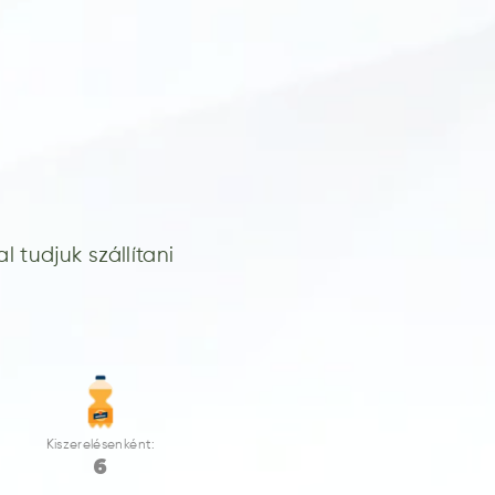
 tudjuk szállítani
Kiszerelésenként:
6