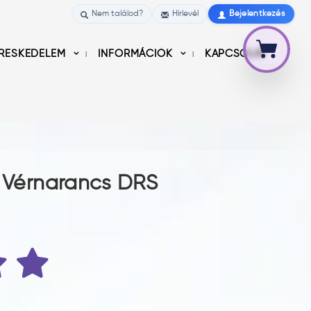
Nem találod?
Hírlevél
Bejelentkezés
RESKEDELEM
INFORMÁCIÓK
KAPCSOLAT
o Vérnarancs DRS