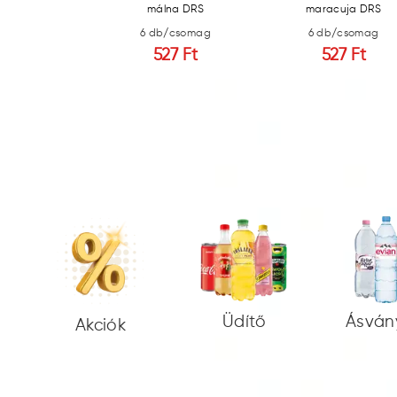
málna DRS
maracuja DRS
/csomag
6 db/csomag
6 db/csomag
7 Ft
527 Ft
527 Ft
Üdítő
Ásván
Akciók