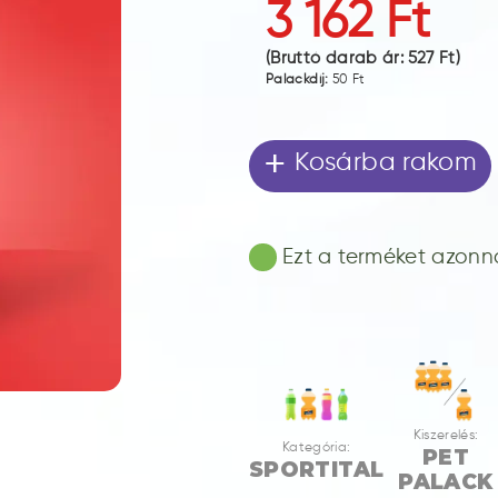
3 162 Ft
(Bruttó darab ár:
527 Ft
)
Palackdíj:
50 Ft
+
Kosárba rakom
Ezt a terméket azonnal
Kiszerelés:
Kategória:
PET
SPORTITAL
PALACK