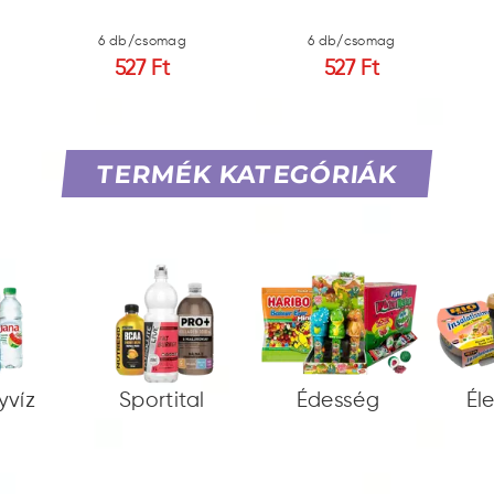
6 db/csomag
6 db/csomag
527 Ft
527 Ft
TERMÉK KATEGÓRIÁK
yvíz
Sportital
Édesség
Él