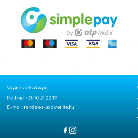
Cégünk elérhetőségei
Hotline:
+36 70 21 22 111
E-mail: rendeles@powerlife.hu