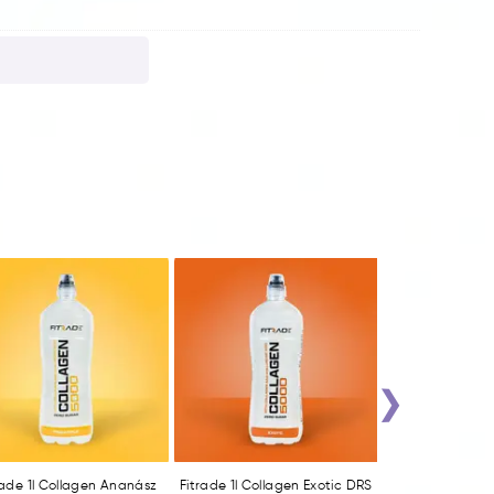
›
rade 1l Collagen Ananász
Fitrade 1l Collagen Exotic DRS
Fitrade 1l Coll