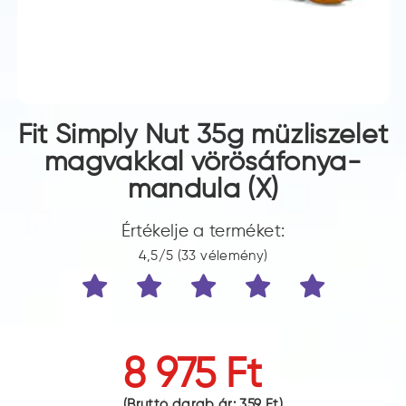
Fit Simply Nut 35g müzliszelet
magvakkal vörösáfonya-
mandula (X)
Értékelje a terméket:
4,5/5 (33 vélemény)
8 975 Ft
(Bruttó darab ár:
359 Ft
)