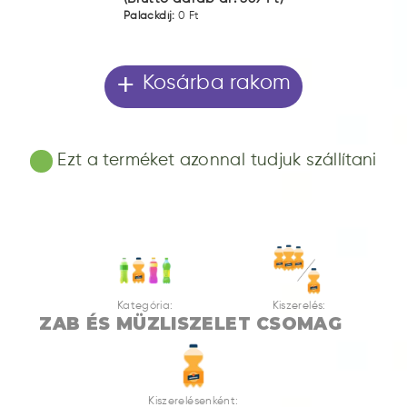
Palackdíj:
0 Ft
+
Kosárba rakom
Ezt a terméket azonnal tudjuk szállítani
Kategória:
Kiszerelés:
ZAB ÉS MÜZLISZELET
CSOMAG
Kiszerelésenként: