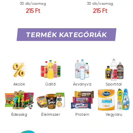
30 db/csomag
30 db/csomag
215 Ft
215 Ft
TERMÉK KATEGÓRIÁK
Akciók
Üdítő
Ásványvíz
Sportital
Édesség
Élelmiszer
Protein
Vegyiáru