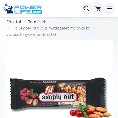
Főoldal
Termékek
Fit Simply Nut 35g müzliszelet magvakkal
vörösáfonya-mandula (X)