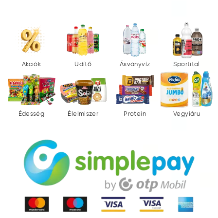
Akciók
Üdítő
Ásványvíz
Sportital
Édesség
Élelmiszer
Protein
Vegyiáru