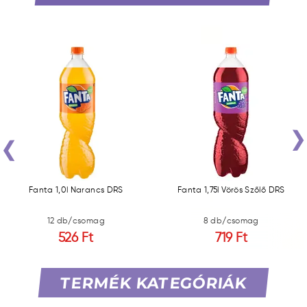
‹
Fanta 1,0l Narancs DRS
Fanta 1,75l Vörös Szőlő DRS
12 db/csomag
8 db/csomag
526 Ft
719 Ft
TERMÉK KATEGÓRIÁK