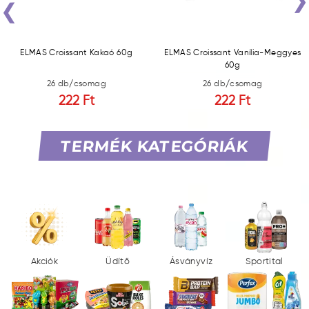
‹
ELMAS Croissant Kakaó 60g
ELMAS Croissant Vanília-Meggyes
60g
26 db/csomag
26 db/csomag
222 Ft
222 Ft
TERMÉK KATEGÓRIÁK
Akciók
Üdítő
Ásványvíz
Sportital