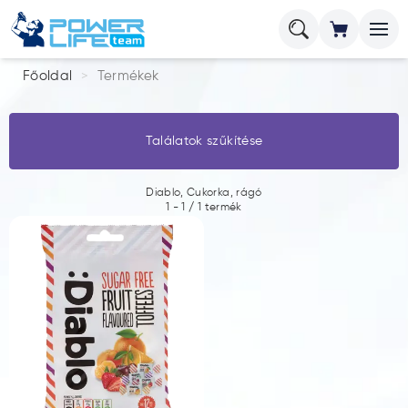
Főoldal
Termékek
Találatok szűkítése
Diablo, Cukorka, rágó
1
-
1
/
1
termék