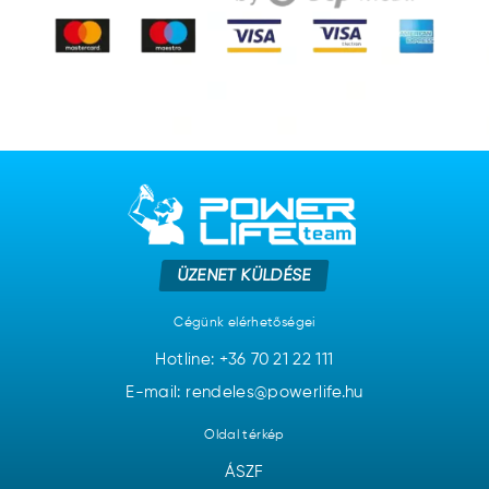
ÜZENET KÜLDÉSE
Cégünk elérhetőségei
Hotline:
+36 70 21 22 111
E-mail: rendeles@powerlife.hu
Oldal térkép
ÁSZF