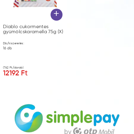
+
Diablo cukormentes
gyümölcskaramella 75g (X)
Db/kiszerelés:
16
db
(
762
Ft/darab)
12192
Ft