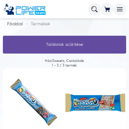
Főoldal
Termékek
Találatok szűkítése
HáziSweets, Csokoládé
1
-
3
/
3
termék