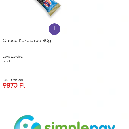
+
Choco Kókuszrúd 80g
Db/kiszerelés:
35
db
(
282
Ft/darab)
9870
Ft