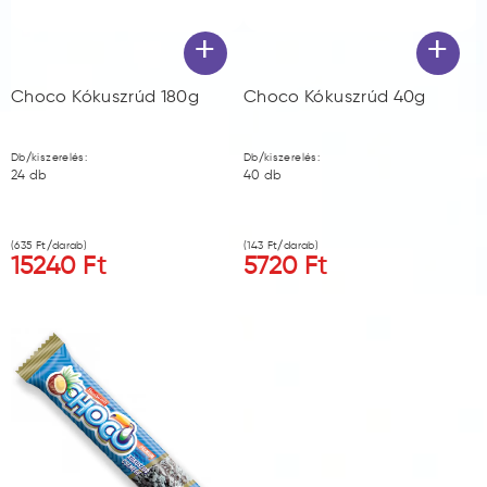
+
+
Choco Kókuszrúd 180g
Choco Kókuszrúd 40g
Db/kiszerelés:
Db/kiszerelés:
24
db
40
db
(
635
Ft/darab)
(
143
Ft/darab)
15240
Ft
5720
Ft