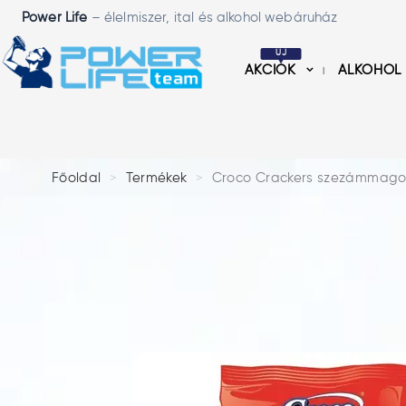
Power Life
– élelmiszer, ital és alkohol webáruház
ÚJ
AKCIÓK
ALKOHOL
Főoldal
Termékek
Croco Crackers szezámmagos