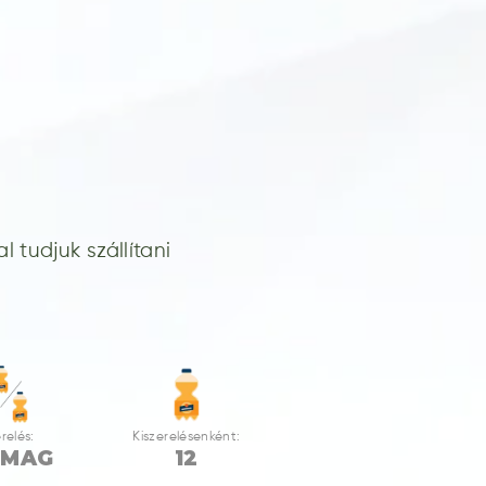
 tudjuk szállítani
relés:
Kiszerelésenként:
OMAG
12