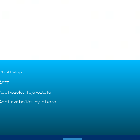
Oldal térkép
ÁSZF
Adatkezelési tájékoztató
Adattovábbítási nyilatkozat