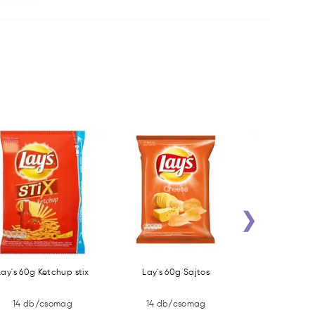
›
Lay's 60g Ketchup stix
Lay's 60g Sajtos
Lay's 6
14 db/csomag
14 db/csomag
14 db/c