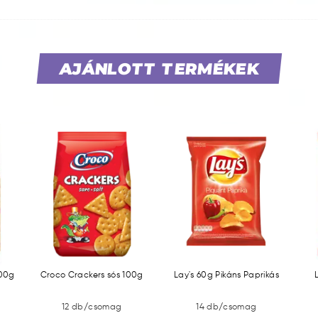
AJÁNLOTT TERMÉKEK
100g
Croco Crackers sós 100g
Lay's 60g Pikáns Paprikás
12 db/csomag
14 db/csomag