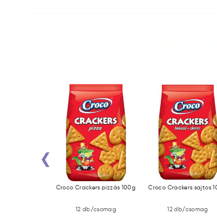
‹
 60g Sós
Croco Crackers pizzás 100g
Croco Crackers sajtos 
b/csomag
12 db/csomag
12 db/csomag