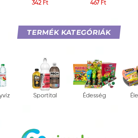
342 Ft
467 Ft
TERMÉK KATEGÓRIÁK
yvíz
Sportital
Édesség
Él