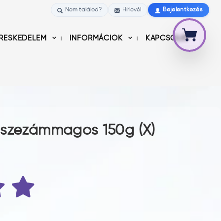
Nem találod?
Hírlevél
Bejelentkezés
RESKEDELEM
INFORMÁCIÓK
KAPCSOLAT
 szezámmagos 150g (X)