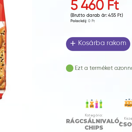
5 460 Ft
(Bruttó darab ár:
455 Ft
)
Palackdíj:
0 Ft
+
Kosárba rakom
Ezt a terméket azonnal
Kategória:
Kisze
RÁGCSÁLNIVALÓ,
CS
CHIPS