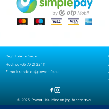
Cégünk elérhetőségei
Hotline:
+36 70 21 22 111
E-mail: rendeles@powerlife.hu
© 2025. Power Life. Minden jog fenntartva.