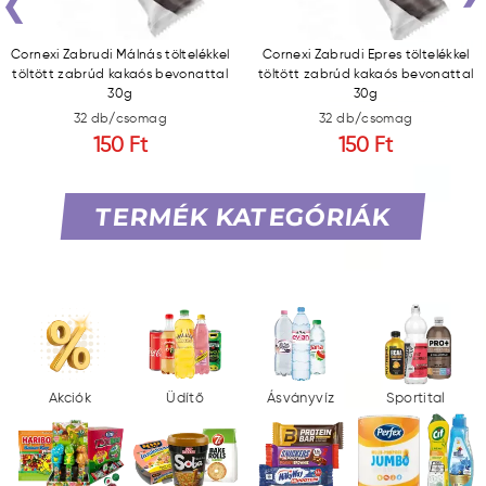
‹
Cornexi Zabrudi Málnás töltelékkel
Cornexi Zabrudi Epres töltelékkel
töltött zabrúd kakaós bevonattal
töltött zabrúd kakaós bevonattal
30g
30g
32 db/csomag
32 db/csomag
150 Ft
150 Ft
TERMÉK KATEGÓRIÁK
Akciók
Üdítő
Ásványvíz
Sportital