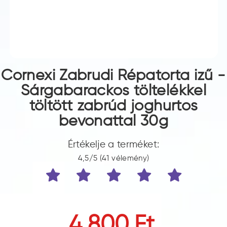
Cornexi Zabrudi Répatorta izű -
Sárgabarackos töltelékkel
töltött zabrúd joghurtos
bevonattal 30g
Értékelje a terméket:
4,5/5 (41 vélemény)
4 800 Ft