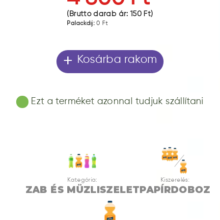
(Bruttó darab ár:
150 Ft
)
Palackdíj:
0 Ft
+
Kosárba rakom
Ezt a terméket azonnal tudjuk szállítani
Kategória:
Kiszerelés:
ZAB ÉS MÜZLISZELET
PAPÍRDOBOZ