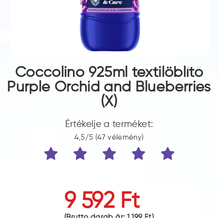
Coccolino 925ml textilöblítő
Purple Orchid and Blueberries
(X)
Értékelje a terméket:
4,5/5 (47 vélemény)
9 592 Ft
(Bruttó darab ár:
1 199 Ft
)