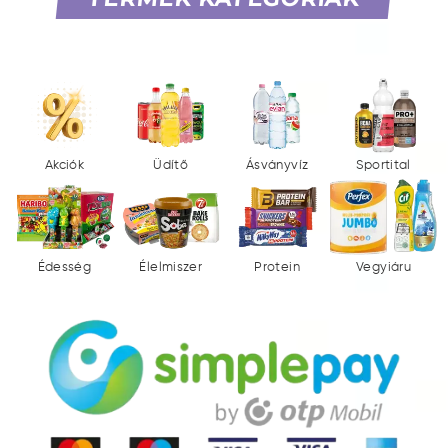
Akciók
Üdítő
Ásványvíz
Sportital
Édesség
Élelmiszer
Protein
Vegyiáru