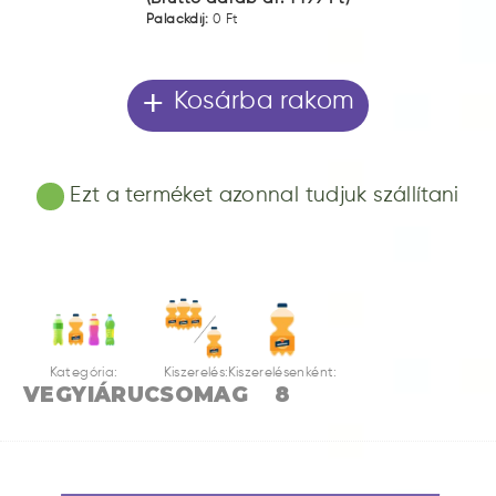
Palackdíj:
0 Ft
+
Kosárba rakom
Ezt a terméket azonnal tudjuk szállítani
Kategória:
Kiszerelés:
Kiszerelésenként:
VEGYIÁRU
CSOMAG
8