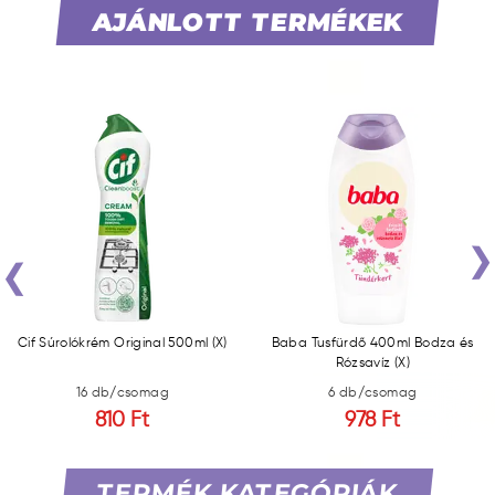
AJÁNLOTT TERMÉKEK
‹
Cif Súrolókrém Original 500ml (X)
Baba Tusfürdő 400ml Bodza és
Rózsavíz (X)
16 db/csomag
6 db/csomag
810 Ft
978 Ft
TERMÉK KATEGÓRIÁK