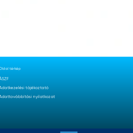
Oldal térkép
ÁSZF
Adatkezelési tájékoztató
Adattovábbítási nyilatkozat