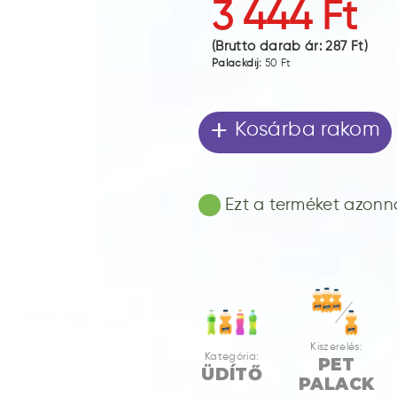
3 444 Ft
(Bruttó darab ár:
287 Ft
)
Palackdíj:
50 Ft
+
Kosárba rakom
Ezt a terméket azonnal
Kiszerelés:
Kategória:
PET
ÜDÍTŐ
PALACK