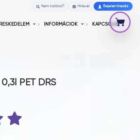
Nem találod?
Hírlevél
Bejelentkezés
RESKEDELEM
INFORMÁCIÓK
KAPCSOLAT
 0,3l PET DRS