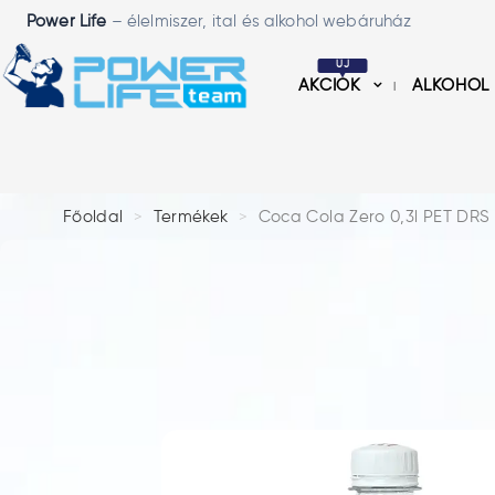
Power Life
– élelmiszer, ital és alkohol webáruház
ÚJ
AKCIÓK
ALKOHOL
Főoldal
Termékek
Coca Cola Zero 0,3l PET DRS