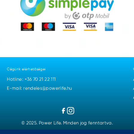
Cégünk elérhetőségei
Hotline:
+36 70 21 22 111
E-mail: rendeles@powerlife.hu
© 2025. Power Life. Minden jog fenntartva.