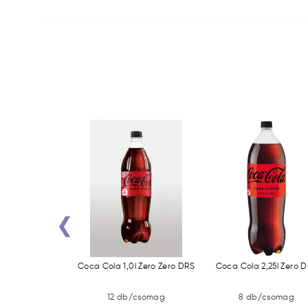
‹
,75l Light DRS
Coca Cola 1,0l Zero Zero DRS
Coca Cola 2,25l Zero 
/csomag
12 db/csomag
8 db/csomag