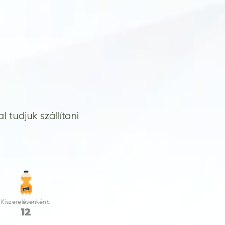
 tudjuk szállítani
Kiszerelésenként:
12