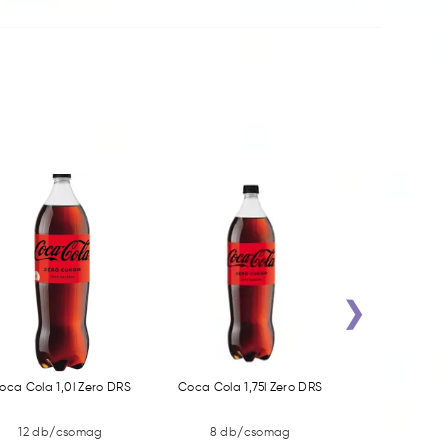
›
oca Cola 1,0l Zero DRS
Coca Cola 1,75l Zero DRS
Coca Cola 1,7
12 db/csomag
8 db/csomag
8 db/c