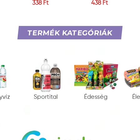
338 Ft
438 Ft
TERMÉK KATEGÓRIÁK
yvíz
Sportital
Édesség
Él