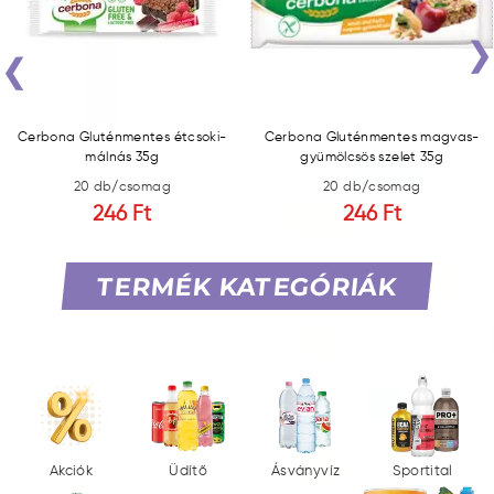
‹
Cerbona Gluténmentes étcsoki-
Cerbona Gluténmentes magvas-
málnás 35g
gyümölcsös szelet 35g
20 db/csomag
20 db/csomag
246 Ft
246 Ft
TERMÉK KATEGÓRIÁK
Akciók
Üdítő
Ásványvíz
Sportital