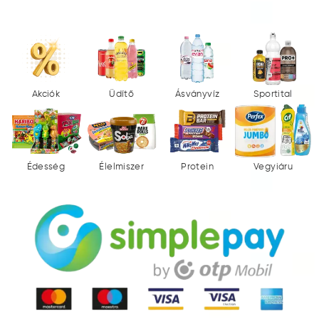
Akciók
Üdítő
Ásványvíz
Sportital
Édesség
Élelmiszer
Protein
Vegyiáru