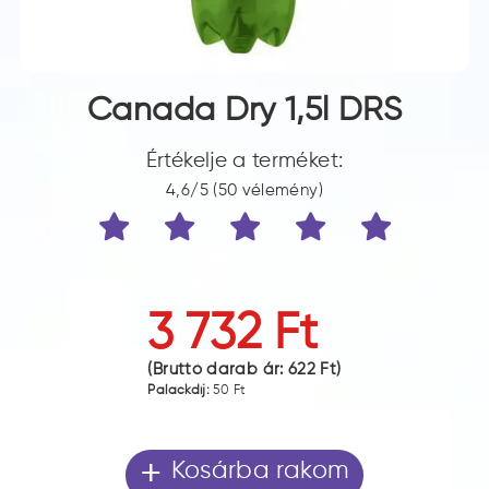
Canada Dry 1,5l DRS
Értékelje a terméket:
4,6/5 (50 vélemény)
3 732 Ft
(Bruttó darab ár:
622 Ft
)
Palackdíj:
50 Ft
+
Kosárba rakom