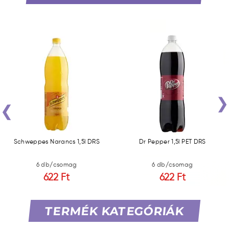
‹
Schweppes Narancs 1,5l DRS
Dr Pepper 1,5l PET DRS
6 db/csomag
6 db/csomag
622 Ft
622 Ft
TERMÉK KATEGÓRIÁK