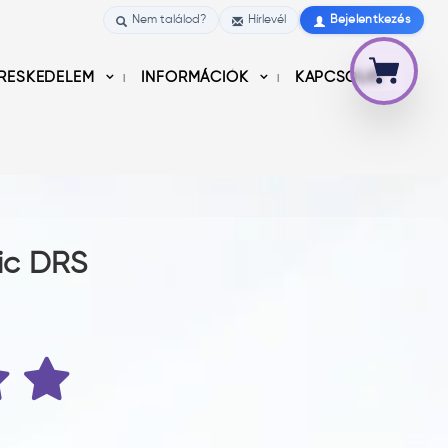
Nem találod?
Hírlevél
Bejelentkezés
RESKEDELEM
INFORMÁCIÓK
KAPCSOLAT
sic DRS