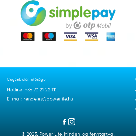
Cégünk elérhetőségei
Hotline:
+36 70 21 22 111
E-mail: rendeles@powerlife.hu
© 2025. Power Life. Minden jog fenntartva.