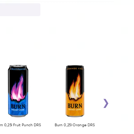
›
rn 0,25l Fruit Punch DRS
Burn 0,25l Orange DRS
Burn 0,25l