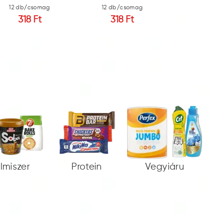
12 db/csomag
12 db/csomag
12 db/c
318 Ft
318 Ft
318 
elmiszer
Protein
Vegyiáru