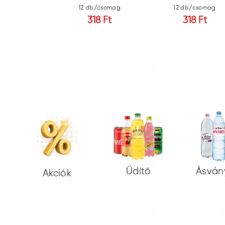
b/csomag
12 db/csomag
12 db/csomag
18 Ft
318 Ft
318 Ft
Üdítő
Ásván
Akciók