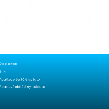
Oldal térkép
ÁSZF
Adatkezelési tájékoztató
Adattovábbítási nyilatkozat