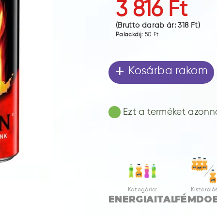
3 816 Ft
(Bruttó darab ár:
318 Ft
)
Palackdíj:
50 Ft
+
Kosárba rakom
Ezt a terméket azonnal
Kategória:
Kiszerelés
ENERGIAITAL
FÉMDO