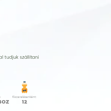
 tudjuk szállítani
:
Kiszerelésenként:
BOZ
12