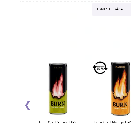
TERMÉK LEÍRÁSA
‹
5l ZERO DRS
Burn 0,25l Guava DRS
Burn 0,25l Mango DR