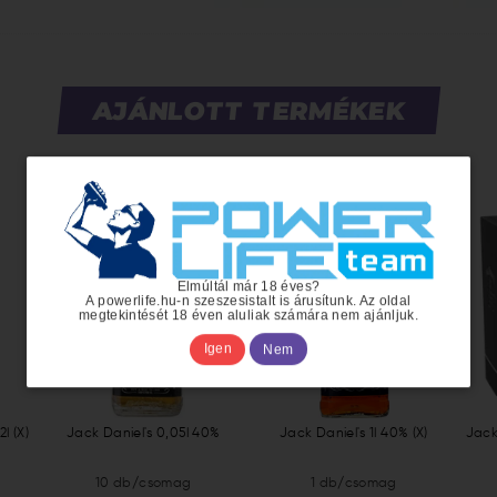
AJÁNLOTT TERMÉKEK
Elmúltál már 18 éves?
A powerlife.hu-n szeszesistalt is árusítunk. Az oldal
megtekintését 18 éven aluliak számára nem ajánljuk.
Igen
Nem
l (X)
Jack Daniel's 0,05l 40%
Jack Daniel's 1l 40% (X)
Jack 
10 db/csomag
1 db/csomag