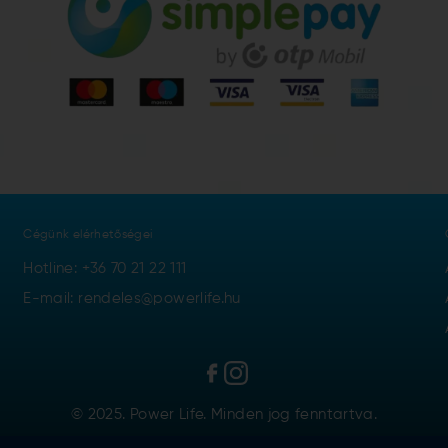
Cégünk elérhetőségei
Hotline:
+36 70 21 22 111
E-mail: rendeles@powerlife.hu
© 2025. Power Life. Minden jog fenntartva.