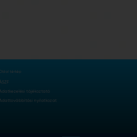
Oldal térkép
ÁSZF
Adatkezelési tájékoztató
Adattovábbítási nyilatkozat