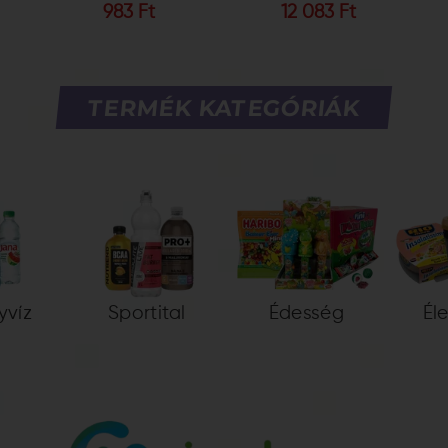
983 Ft
12 083 Ft
TERMÉK KATEGÓRIÁK
yvíz
Sportital
Édesség
Él