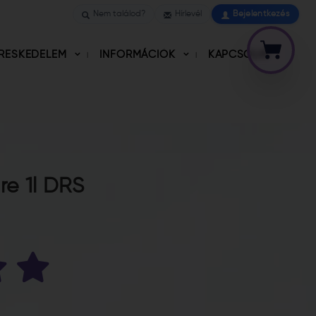
Nem találod?
Hírlevél
Bejelentkezés
RESKEDELEM
INFORMÁCIÓK
KAPCSOLAT
e 1l DRS