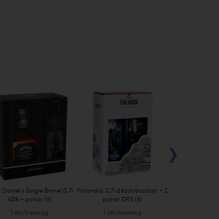
›
Daniel's Single Barrel 0,7l
Finlandia 0,7l díszdobozban + 2
Bacardi Carta
45% + pohár (X)
pohár DRS (X)
1 db/csomag
1 db/csomag
1 db/c