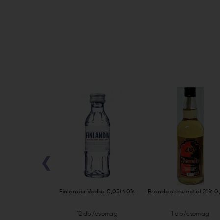
‹
ta Blanca 0,7l
Finlandia Vodka 0,05l 40%
Brando szeszesital 21% 0,2
/csomag
12 db/csomag
1 db/csomag