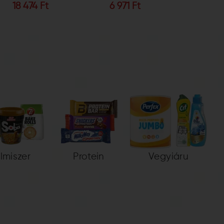
18 474 Ft
6 971 Ft
6 491
elmiszer
Protein
Vegyiáru