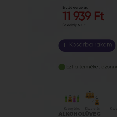
Bruttó darab ár:
11 939 Ft
Palackdíj:
50 Ft
+
Kosárba rakom
Ezt a terméket azonnal
Kategória:
Kiszerelés:
Kisz
ALKOHOL
ÜVEG