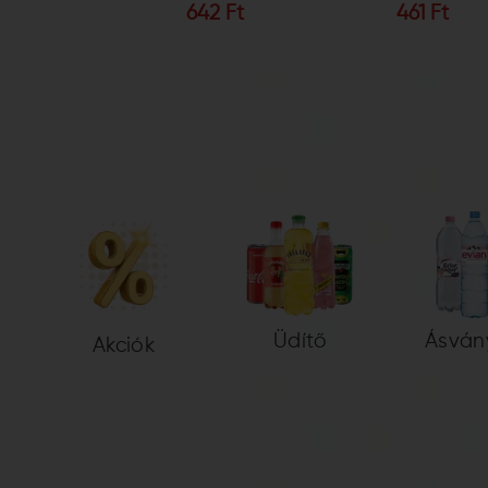
491 Ft
642 Ft
461 Ft
Üdítő
Ásván
Akciók