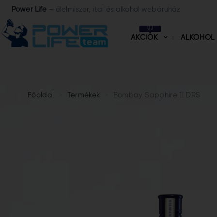
Power Life
– élelmiszer, ital és alkohol webáruház
ÚJ
AKCIÓK
ALKOHOL
Főoldal
Termékek
Bombay Sapphire 1l DRS