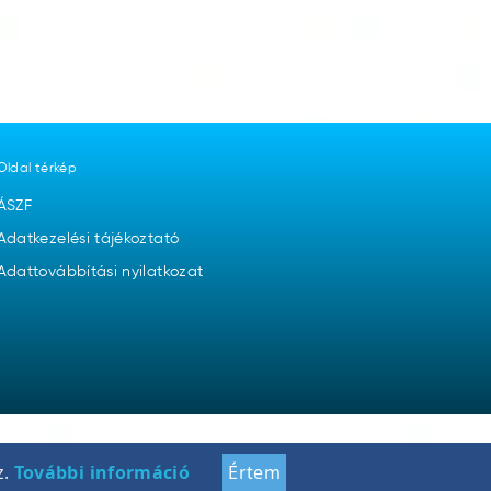
Oldal térkép
ÁSZF
Adatkezelési tájékoztató
Adattovábbítási nyilatkozat
z.
További információ
Értem