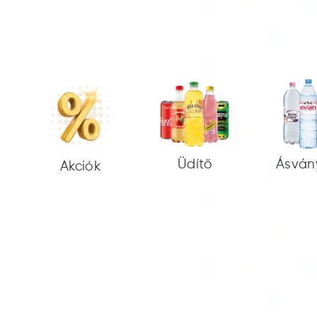
Üdítő
Ásván
Akciók