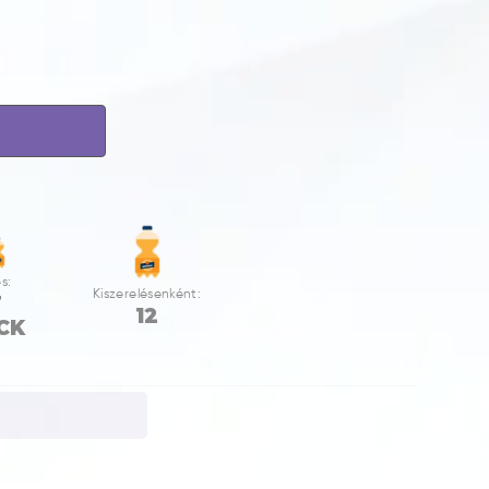
s:
Kiszerelésenként:
T
12
CK