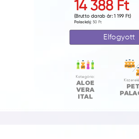
14 388 Ft
(Bruttó darab ár:
1 199 Ft
)
Palackdíj:
50 Ft
Elfogyott
Kategória:
Kiszerelé
ALOE
PE
VERA
PALA
ITAL