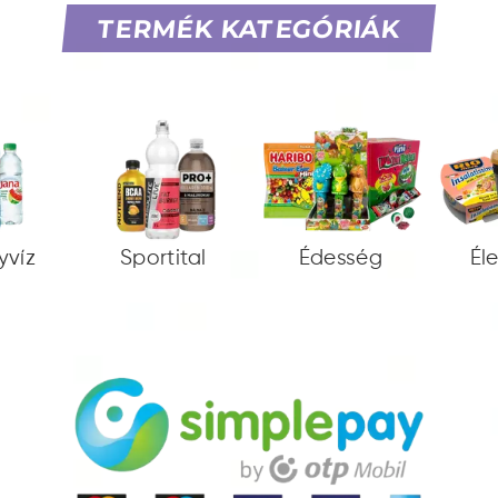
TERMÉK KATEGÓRIÁK
yvíz
Sportital
Édesség
Él