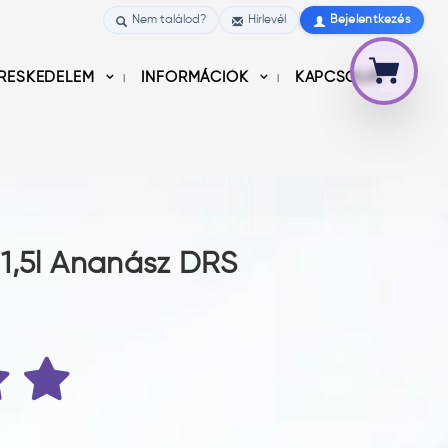
Nem találod?
Hírlevél
Bejelentkezés
RESKEDELEM
INFORMÁCIÓK
KAPCSOLAT
1,5l Ananász DRS