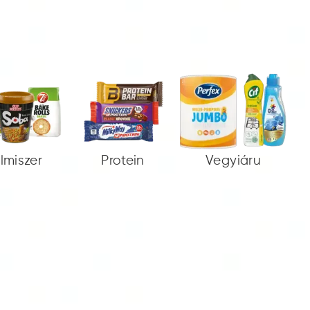
elmiszer
Protein
Vegyiáru