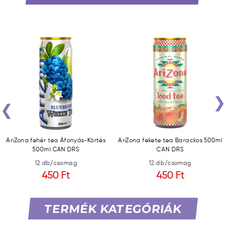
‹
AriZona fehér tea Áfonyás-Körtés
AriZona fekete tea Barackos 500ml
500ml CAN DRS
CAN DRS
12 db/csomag
12 db/csomag
450 Ft
450 Ft
TERMÉK KATEGÓRIÁK