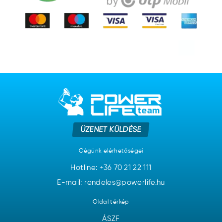
ÜZENET KÜLDÉSE
Cégünk elérhetőségei
Hotline:
+36 70 21 22 111
E-mail: rendeles@powerlife.hu
Oldal térkép
ÁSZF