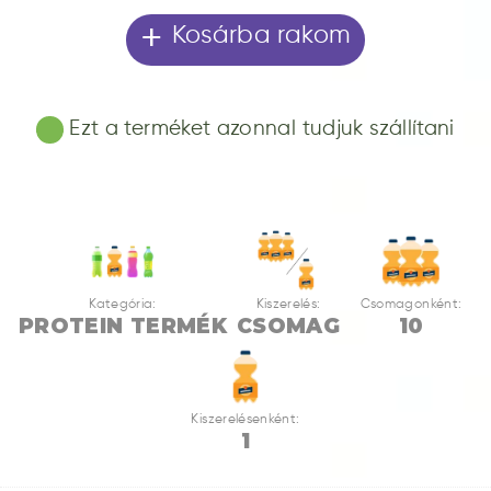
+
Kosárba rakom
Ezt a terméket azonnal tudjuk szállítani
Kategória:
Kiszerelés:
Csomagonként:
PROTEIN TERMÉK
CSOMAG
10
Kiszerelésenként:
1