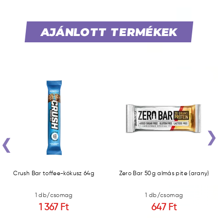
AJÁNLOTT TERMÉKEK
‹
Crush Bar toffee-kókusz 64g
Zero Bar 50g almás pite (arany)
1 db/csomag
1 db/csomag
1 367 Ft
647 Ft