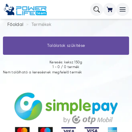
Főoldal
Termékek
Találatok szűkítése
Keresés: keksz 150g
1
-
0
/
0
termék
Nem található a keresésnek megfelelő termék